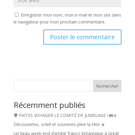
Enregistrer mon nom, mon e-mail et mon site dans
le navigateur pour mon prochain commentaire.
A
l
t
e
r
n
Rechercher
a
t
Récemment publiés
i
v
🌍 FAITES VOYAGER LE COMITÉ DE JUMELAGE ! 📸✈️
e
:
Découvertes, soleil et souvenirs plein la tête ☀️
Un beau week-end d’amitié franco-britannique à Great