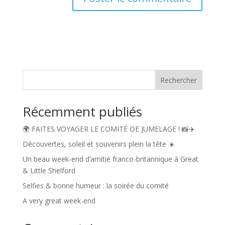
A
l
t
e
r
n
Rechercher
a
t
Récemment publiés
i
v
🌍 FAITES VOYAGER LE COMITÉ DE JUMELAGE ! 📸✈️
e
:
Découvertes, soleil et souvenirs plein la tête ☀️
Un beau week-end d’amitié franco-britannique à Great
& Little Shelford
Selfies & bonne humeur : la soirée du comité
A very great week-end